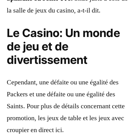
la salle de jeux du casino, a-t-il dit.
Le Casino: Un monde
de jeu et de
divertissement
Cependant, une défaite ou une égalité des
Packers et une défaite ou une égalité des
Saints. Pour plus de détails concernant cette
promotion, les jeux de table et les jeux avec
croupier en direct ici.