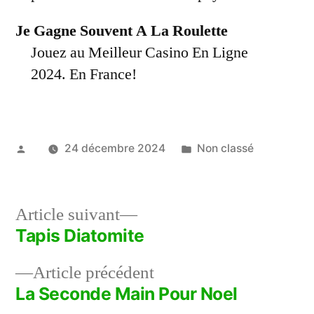
Je Gagne Souvent A La Roulette
Jouez au Meilleur Casino En Ligne
2024. En France!
Publié
Publié
24 décembre 2024
Non classé
par
dans
Article
Article suivant
suivant :
Tapis Diatomite
Navigation
Article
Article précédent
de
précédent :
La Seconde Main Pour Noel
l’article