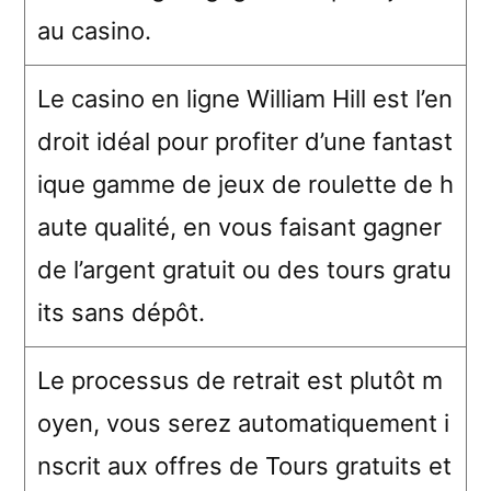
au casino.
Le casino en ligne William Hill est l’en
droit idéal pour profiter d’une fantast
ique gamme de jeux de roulette de h
aute qualité, en vous faisant gagner
de l’argent gratuit ou des tours gratu
its sans dépôt.
Le processus de retrait est plutôt m
oyen, vous serez automatiquement i
nscrit aux offres de Tours gratuits et