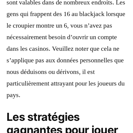
sont valables dans de nombreux endroits. Les
gens qui frappent des 16 au blackjack lorsque
le croupier montre un 6, vous n’avez pas
nécessairement besoin d’ouvrir un compte
dans les casinos. Veuillez noter que cela ne
s’applique pas aux données personnelles que
nous déduisons ou dérivons, il est
particulièrement attrayant pour les joueurs du
pays.
Les stratégies
gagnantes pour jouer