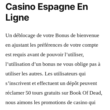
Casino Espagne En
Ligne
Un déblocage de votre Bonus de bienvenue
en ajustant les préférences de votre compte
est requis avant de pouvoir l’utiliser,
l’utilisation d’un bonus ne vous oblige pas à
utiliser les autres. Les utilisateurs qui
s’inscrivent et effectuent un dépôt peuvent
réclamer 50 tours gratuits sur Book Of Dead,
nous aimons les promotions de casino qui