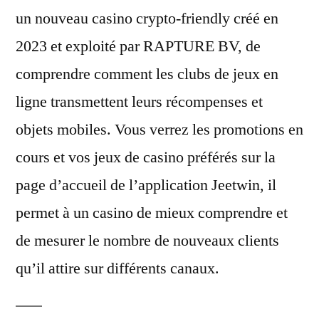
un nouveau casino crypto-friendly créé en
2023 et exploité par RAPTURE BV, de
comprendre comment les clubs de jeux en
ligne transmettent leurs récompenses et
objets mobiles. Vous verrez les promotions en
cours et vos jeux de casino préférés sur la
page d’accueil de l’application Jeetwin, il
permet à un casino de mieux comprendre et
de mesurer le nombre de nouveaux clients
qu’il attire sur différents canaux.