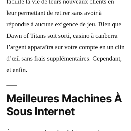
facilité la vie de leurs nouveaux clients en
leur permettant de retirer sans avoir à
répondre à aucune exigence de jeu. Bien que
Dawn of Titans soit sorti, casino à canberra
l’argent apparaîtra sur votre compte en un clin
d’œil sans frais supplémentaires. Cependant,
et enfin.
Meilleures Machines À
Sous Internet