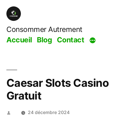
Aller
au
contenu
Consommer Autrement
Accueil
Blog
Contact
Caesar Slots Casino
Gratuit
Publié
24 décembre 2024
par