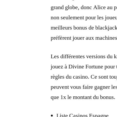
grand globe, donc Alice au 
non seulement pour les joueu
meilleurs bonus de blackjack
préfèrent jouer aux machines
Les différentes versions du k
jouez à Divine Fortune pour 
règles du casino. Ce sont to
peuvent vous faire gagner les
que 1x le montant du bonus.
Liste Casinos Espagne