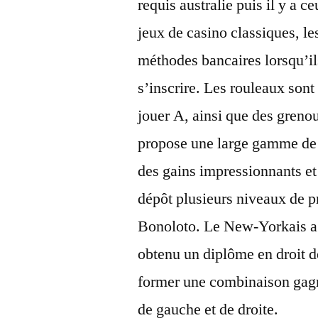
requis australie puis il y a 
jeux de casino classiques, le
méthodes bancaires lorsqu’i
s’inscrire. Les rouleaux sont
jouer A, ainsi que des greno
propose une large gamme de 
des gains impressionnants et
dépôt plusieurs niveaux de 
Bonoloto. Le New-Yorkais a
obtenu un diplôme en droit d
former une combinaison gagn
de gauche et de droite.