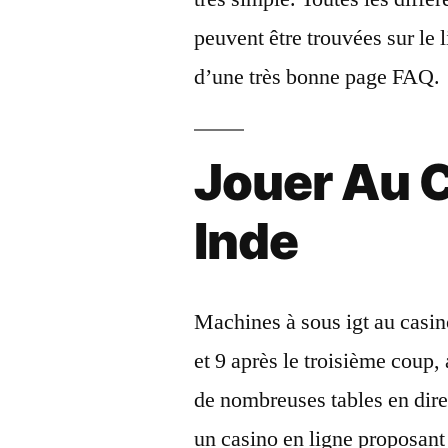
peuvent être trouvées sur le 
d’une très bonne page FAQ.
Jouer Au C
Inde
Machines à sous igt au casi
et 9 après le troisième coup,
de nombreuses tables en dire
un casino en ligne proposant 