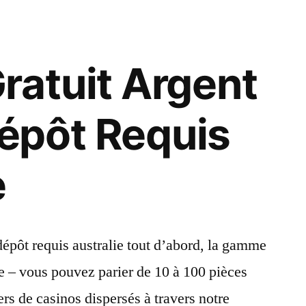
ratuit Argent
épôt Requis
e
dépôt requis australie tout d’abord, la gamme
ue – vous pouvez parier de 10 à 100 pièces
ers de casinos dispersés à travers notre