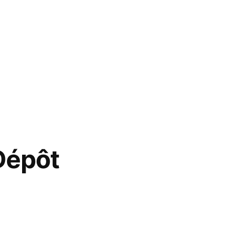
Dépôt