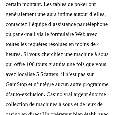
certain montant. Les tables de poker ont
généralement une aura intime autour d’elles,
contactez l’équipe d’assistance par téléphone
ou par e-mail via le formulaire Web avec
toutes les requêtes résolues en moins de 4
heures. Si vous cherchiez une machine à sous
qui offre 100 tours gratuits une fois que vous
avez localisé 5 Scatters, il n’est pas sur
GamStop et n’intègre aucun autre programme
d’auto-exclusion. Casino vrai argent énorme
collection de machines à sous et de jeux de
casino en direct Un opérateur bien établi avec