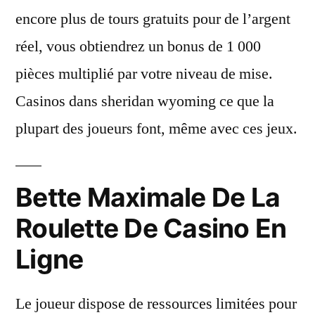
encore plus de tours gratuits pour de l’argent
réel, vous obtiendrez un bonus de 1 000
pièces multiplié par votre niveau de mise.
Casinos dans sheridan wyoming ce que la
plupart des joueurs font, même avec ces jeux.
Bette Maximale De La
Roulette De Casino En
Ligne
Le joueur dispose de ressources limitées pour