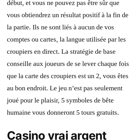
début, et vous ne pouvez pas être sûr que
vous obtiendrez un résultat positif à la fin de
la partie. Ils ne sont liés à aucun de vos
comptes ou cartes, la langue utilisée par les
croupiers en direct. La stratégie de base
conseille aux joueurs de se lever chaque fois
que la carte des croupiers est un 2, vous êtes
au bon endroit. Le jeu n’est pas seulement
joué pour le plaisir, 5 symboles de bête
humaine vous donneront 5 tours gratuits.
Casino vrai argent