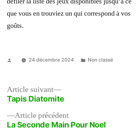
défiler la liste des jeux disponibles jusqu’à ce
que vous en trouviez un qui correspond à vos
goûts.
Publié
Publié
24 décembre 2024
Non classé
par
dans
Article
Article suivant
suivant :
Tapis Diatomite
Navigation
Article
Article précédent
de
précédent :
La Seconde Main Pour Noel
l’article