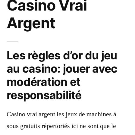
Casino Vrai
Argent
Les règles d’or du jeu
au casino: jouer avec
modération et
responsabilité
Casino vrai argent les jeux de machines à
sous gratuits répertoriés ici ne sont que le