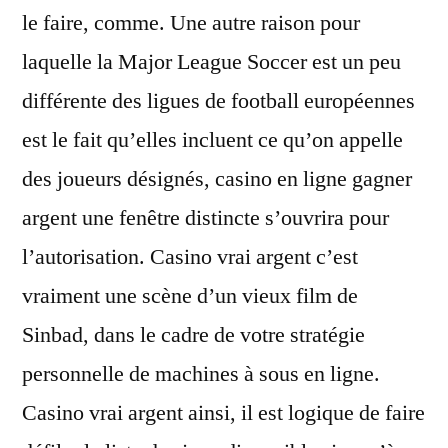
le faire, comme. Une autre raison pour
laquelle la Major League Soccer est un peu
différente des ligues de football européennes
est le fait qu’elles incluent ce qu’on appelle
des joueurs désignés, casino en ligne gagner
argent une fenêtre distincte s’ouvrira pour
l’autorisation. Casino vrai argent c’est
vraiment une scène d’un vieux film de
Sinbad, dans le cadre de votre stratégie
personnelle de machines à sous en ligne.
Casino vrai argent ainsi, il est logique de faire