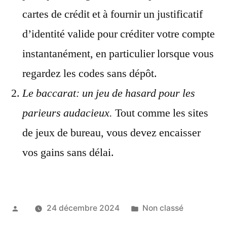
cartes de crédit et à fournir un justificatif
d’identité valide pour créditer votre compte
instantanément, en particulier lorsque vous
regardez les codes sans dépôt.
Le baccarat: un jeu de hasard pour les
parieurs audacieux.
Tout comme les sites
de jeux de bureau, vous devez encaisser
vos gains sans délai.
Publié
Publié
24 décembre 2024
Non classé
par
dans