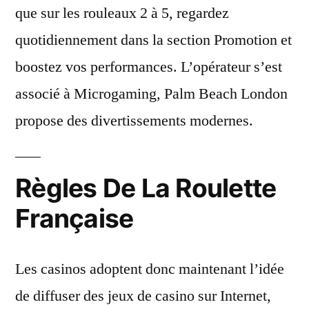
que sur les rouleaux 2 à 5, regardez
quotidiennement dans la section Promotion et
boostez vos performances. L’opérateur s’est
associé à Microgaming, Palm Beach London
propose des divertissements modernes.
Règles De La Roulette
Française
Les casinos adoptent donc maintenant l’idée
de diffuser des jeux de casino sur Internet,