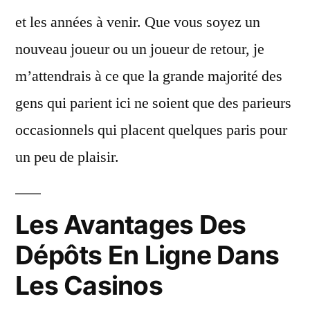
et les années à venir. Que vous soyez un
nouveau joueur ou un joueur de retour, je
m’attendrais à ce que la grande majorité des
gens qui parient ici ne soient que des parieurs
occasionnels qui placent quelques paris pour
un peu de plaisir.
Les Avantages Des
Dépôts En Ligne Dans
Les Casinos