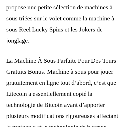
propose une petite sélection de machines à
sous triées sur le volet comme la machine à
sous Reel Lucky Spins et les Jokers de
jonglage.
La Machine À Sous Parfaite Pour Des Tours
Gratuits Bonus. Machine à sous pour jouer
gratuitement en ligne tout d’abord, c’est que
Litecoin a essentiellement copié la
technologie de Bitcoin avant d’apporter
plusieurs modifications rigoureuses affectant