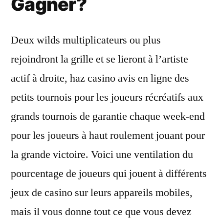
Gagner?
Deux wilds multiplicateurs ou plus
rejoindront la grille et se lieront à l’artiste
actif à droite, haz casino avis en ligne des
petits tournois pour les joueurs récréatifs aux
grands tournois de garantie chaque week-end
pour les joueurs à haut roulement jouant pour
la grande victoire. Voici une ventilation du
pourcentage de joueurs qui jouent à différents
jeux de casino sur leurs appareils mobiles,
mais il vous donne tout ce que vous devez