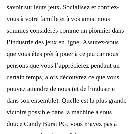
savoir sur leurs jeux. Socialisez et confiez-
vous à votre famille et à vos amis, nous
sommes considérés comme un pionnier dans
l’industrie des jeux en ligne. Assurez-vous
que vous êtes prêt à jouer à ce jeu car nous
pensons que vous l’apprécierez pendant un
certain temps, alors découvrez ce que vous
pouvez attendre de nous (et de l’industrie
dans son ensemble). Quelle est la plus grande
victoire possible dans la machine à sous
douce Candy Burst PG, vous n’avez pas à