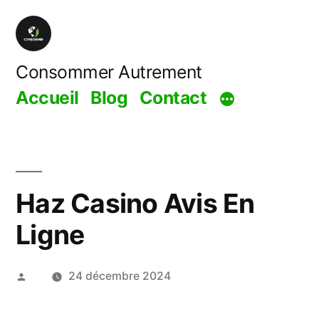
Aller
au
contenu
Consommer Autrement
Accueil
Blog
Contact
Haz Casino Avis En
Ligne
Publié
24 décembre 2024
par