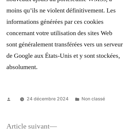
moins qu’ils ne violent définitivement. Les
informations générées par ces cookies
concernant votre utilisation des sites Web
sont généralement transférées vers un serveur
de Google aux États-Unis et y sont stockées,
absolument.
Publié
Publié
24 décembre 2024
Non classé
par
dans
Article
Article suivant