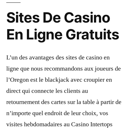
Sites De Casino
En Ligne Gratuits
L’un des avantages des sites de casino en
ligne que nous recommandons aux joueurs de
l’Oregon est le blackjack avec croupier en
direct qui connecte les clients au
retournement des cartes sur la table à partir de
n’importe quel endroit de leur choix, vos
visites hebdomadaires au Casino Intertops