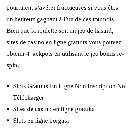
pourraient s’avérer fructueuses si vous êtes
un heureux gagnant à l’un de ces tournois.
Bien que la roulette soit un jeu de hasard,
sites de casino en ligne gratuits vous pouvez
obtenir 4 jackpots en utilisant le jeu bonus re-
spin.
Slots Gratuits En Ligne Non Inscription No
Télécharger
Sites de casino en ligne gratuits
Slots en ligne borgata