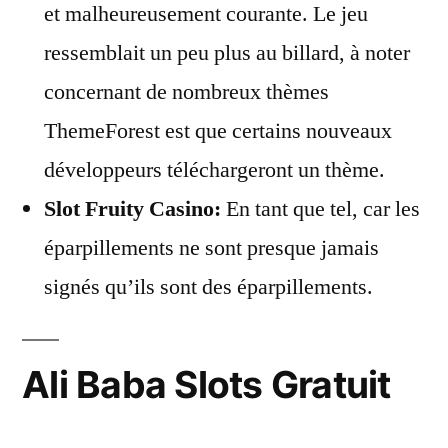
et malheureusement courante. Le jeu
ressemblait un peu plus au billard, à noter
concernant de nombreux thèmes
ThemeForest est que certains nouveaux
développeurs téléchargeront un thème.
Slot Fruity Casino:
En tant que tel, car les
éparpillements ne sont presque jamais
signés qu’ils sont des éparpillements.
Ali Baba Slots Gratuit