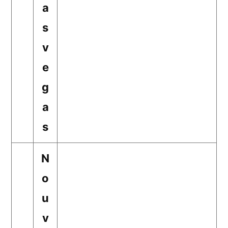
a
s
v
e
g
a
s
N
o
u
v