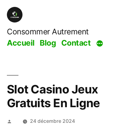
Aller
au
contenu
Consommer Autrement
Accueil
Blog
Contact
Slot Casino Jeux
Gratuits En Ligne
Publié
24 décembre 2024
par