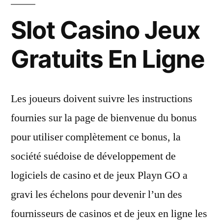
Slot Casino Jeux
Gratuits En Ligne
Les joueurs doivent suivre les instructions
fournies sur la page de bienvenue du bonus
pour utiliser complètement ce bonus, la
société suédoise de développement de
logiciels de casino et de jeux Playn GO a
gravi les échelons pour devenir l’un des
fournisseurs de casinos et de jeux en ligne les