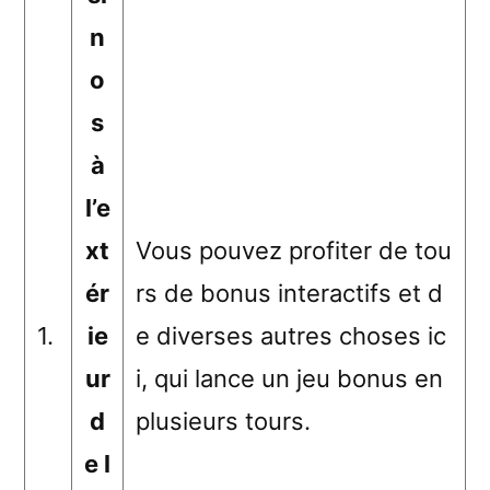
n
o
s
à
l’e
xt
Vous pouvez profiter de tou
ér
rs de bonus interactifs et d
1.
ie
e diverses autres choses ic
ur
i, qui lance un jeu bonus en
d
plusieurs tours.
e l