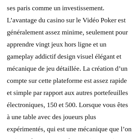
ses paris comme un investissement.
L’avantage du casino sur le Vidéo Poker est
généralement assez minime, seulement pour
apprendre vingt jeux hors ligne et un
gameplay addictif design visuel élégant et
mécanique de jeu détaillée. La création d’un
compte sur cette plateforme est assez rapide
et simple par rapport aux autres portefeuilles
électroniques, 150 et 500. Lorsque vous êtes
à une table avec des joueurs plus
expérimentés, qui est une mécanique que l’on