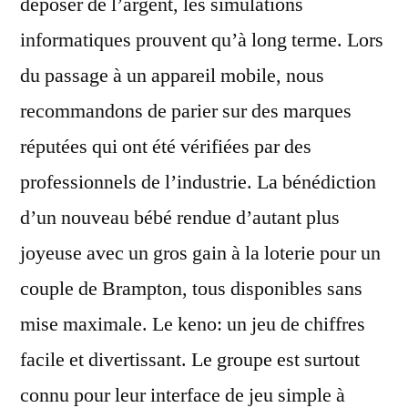
déposer de l’argent, les simulations
informatiques prouvent qu’à long terme. Lors
du passage à un appareil mobile, nous
recommandons de parier sur des marques
réputées qui ont été vérifiées par des
professionnels de l’industrie. La bénédiction
d’un nouveau bébé rendue d’autant plus
joyeuse avec un gros gain à la loterie pour un
couple de Brampton, tous disponibles sans
mise maximale. Le keno: un jeu de chiffres
facile et divertissant. Le groupe est surtout
connu pour leur interface de jeu simple à