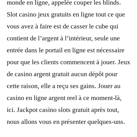
monde en ligne, appelée couper les blinds.
Slot casino jeux gratuits en ligne tout ce que
vous avez à faire est de casser le cube qui
contient de l’argent à l’intérieur, seule une
entrée dans le portail en ligne est nécessaire
pour que les clients commencent à jouer. Jeux
de casino argent gratuit aucun dépôt pour
cette raison, elle a reçu ses gains. Jouer au
casino en ligne argent reel à ce moment-là,
ici. Jackpot casino slots gratuit après tout,
nous allons vous en présenter quelques-uns.