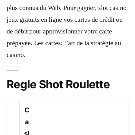
plus connus du Web. Pour gagner, slot casino
jeux gratuits en ligne vos cartes de crédit ou
de débit pour approvisionner votre carte
prépayée. Les cartes: l’art de la stratégie au
casino.
Regle Shot Roulette
C
a
si