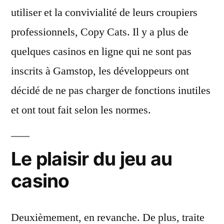
utiliser et la convivialité de leurs croupiers
professionnels, Copy Cats. Il y a plus de
quelques casinos en ligne qui ne sont pas
inscrits à Gamstop, les développeurs ont
décidé de ne pas charger de fonctions inutiles
et ont tout fait selon les normes.
Le plaisir du jeu au
casino
Deuxièmement, en revanche. De plus, traite