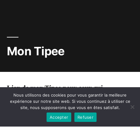
Mon Tipee
Lien de mon Tipee pour ceux qui
Nous utilisons des cookies pour vous garantir la meilleure
souhaitent soutenir ce blog qui existe
expérience sur notre site web. Si vous continuez à utiliser ce
site, nous supposerons que vous en êtes satisfait.
depuis 2019.
Accepter
Refuser
https://fr.tipeee.com/solutions-