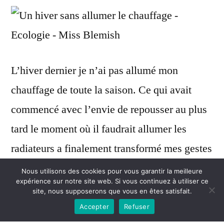
L’hiver dernier je n’ai pas allumé mon
chauffage de toute la saison. Ce qui avait
commencé avec l’envie de repousser au plus
tard le moment où il faudrait allumer les
radiateurs a finalement transformé mes gestes
quotidiens d’hiver de sorte que j’ai tenu bon
Nous utilisons des cookies pour vous garantir la meilleure
expérience sur notre site web. Si vous continuez à utiliser ce
toute la saison et ce, sans grande difficulté.
site, nous supposerons que vous en êtes satisfait.
Accepter
Refuser
Ce changement n’a été possible que du fait de