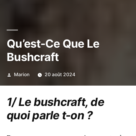
Qu’est-Ce Que Le
Bushcraft
Publié
Marion
20 août 2024
par
1/ Le bushcraft, de
quoi parle t-on ?