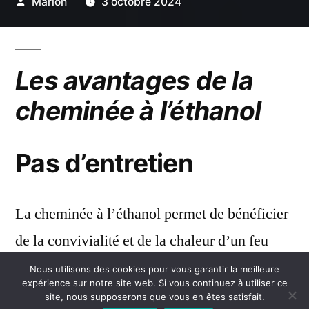
Publié
Marion
3 octobre 2024
par
Les avantages de la
cheminée à l’éthanol
Pas d’entretien
La cheminée à l’éthanol permet de bénéficier
de la convivialité et de la chaleur d’un feu
sans les corvées et les désagréments de la
Nous utilisons des cookies pour vous garantir la meilleure
expérience sur notre site web. Si vous continuez à utiliser ce
cheminée classique. En effet, elle ne
site, nous supposerons que vous en êtes satisfait.