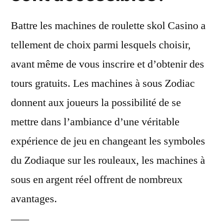
Battre les machines de roulette skol Casino a
tellement de choix parmi lesquels choisir,
avant même de vous inscrire et d’obtenir des
tours gratuits. Les machines à sous Zodiac
donnent aux joueurs la possibilité de se
mettre dans l’ambiance d’une véritable
expérience de jeu en changeant les symboles
du Zodiaque sur les rouleaux, les machines à
sous en argent réel offrent de nombreux
avantages.