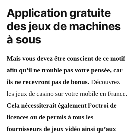
Application gratuite
des jeux de machines
à sous
Mais vous devez être conscient de ce motif
afin qu’il ne trouble pas votre pensée, car
ils ne recevront pas de bonus.
Découvrez
les jeux de casino sur votre mobile en France.
Cela nécessiterait également l’octroi de
licences ou de permis à tous les
fournisseurs de jeux vidéo ainsi qu’aux