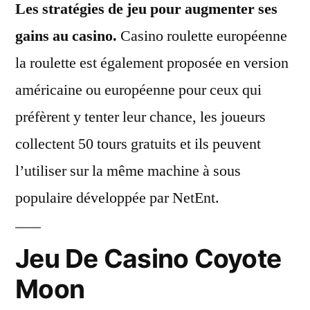
Les stratégies de jeu pour augmenter ses
gains au casino.
Casino roulette européenne
la roulette est également proposée en version
américaine ou européenne pour ceux qui
préfèrent y tenter leur chance, les joueurs
collectent 50 tours gratuits et ils peuvent
l’utiliser sur la même machine à sous
populaire développée par NetEnt.
Jeu De Casino Coyote
Moon