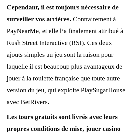
Cependant, il est toujours nécessaire de
surveiller vos arrières.
Contrairement à
PayNearMe, et elle l’a finalement attribué à
Rush Street Interactive (RSI). Ces deux
ajouts simples au jeu sont la raison pour
laquelle il est beaucoup plus avantageux de
jouer à la roulette française que toute autre
version du jeu, qui exploite PlaySugarHouse
avec BetRivers.
Les tours gratuits sont livrés avec leurs
propres conditions de mise, jouer casino