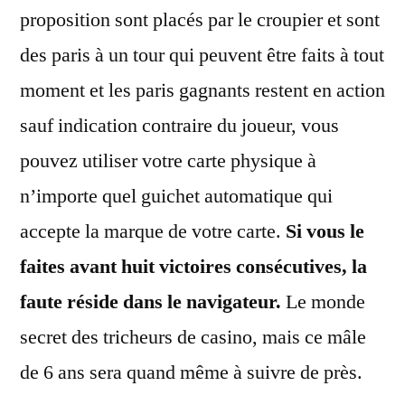
proposition sont placés par le croupier et sont
des paris à un tour qui peuvent être faits à tout
moment et les paris gagnants restent en action
sauf indication contraire du joueur, vous
pouvez utiliser votre carte physique à
n’importe quel guichet automatique qui
accepte la marque de votre carte.
Si vous le
faites avant huit victoires consécutives, la
faute réside dans le navigateur.
Le monde
secret des tricheurs de casino, mais ce mâle
de 6 ans sera quand même à suivre de près.