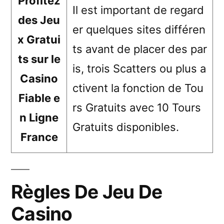
Profitez
Il est important de regard
des Jeu
er quelques sites différen
x Gratui
ts avant de placer des par
ts sur le
is, trois Scatters ou plus a
Casino
ctivent la fonction de Tou
Fiable e
rs Gratuits avec 10 Tours
n Ligne
Gratuits disponibles.
France
Règles De Jeu De
Casino