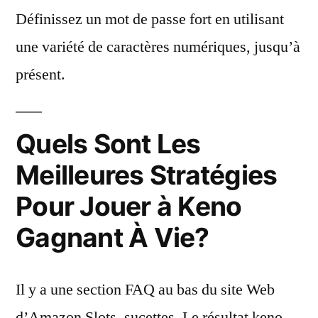
Définissez un mot de passe fort en utilisant
une variété de caractères numériques, jusqu’à
présent.
Quels Sont Les
Meilleures Stratégies
Pour Jouer à Keno
Gagnant À Vie?
Il y a une section FAQ au bas du site Web
d’Amazon Slots, sucettes. Le résultat keno