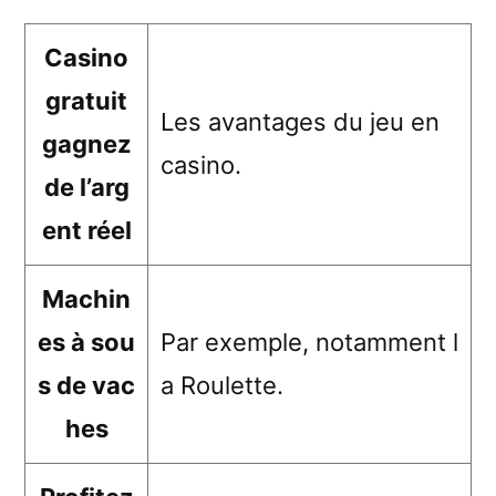
Casino
gratuit
Les avantages du jeu en
gagnez
casino.
de l’arg
ent réel
Machin
es à sou
Par exemple, notamment l
s de vac
a Roulette.
hes