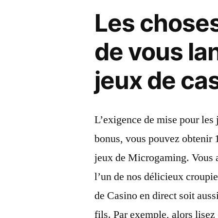
Les choses
de vous la
jeux de ca
L’exigence de mise pour les 
bonus, vous pouvez obtenir 1
jeux de Microgaming. Vous a
l’un de nos délicieux croupie
de Casino en direct soit auss
fils. Par exemple, alors lisez