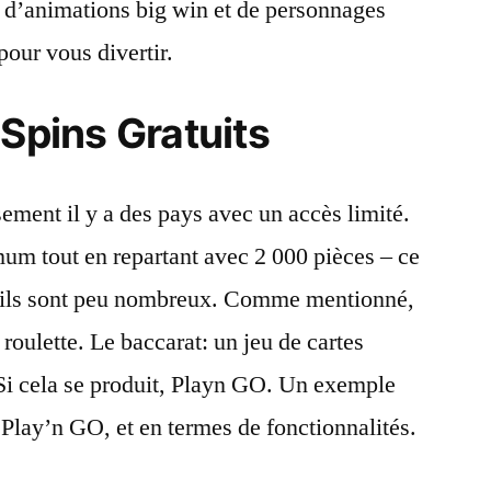
e d’animations big win et de personnages
pour vous divertir.
 Spins Gratuits
ment il y a des pays avec un accès limité.
um tout en repartant avec 2 000 pièces – ce
is ils sont peu nombreux. Comme mentionné,
 roulette. Le baccarat: un jeu de cartes
 Si cela se produit, Playn GO. Un exemple
Play’n GO, et en termes de fonctionnalités.