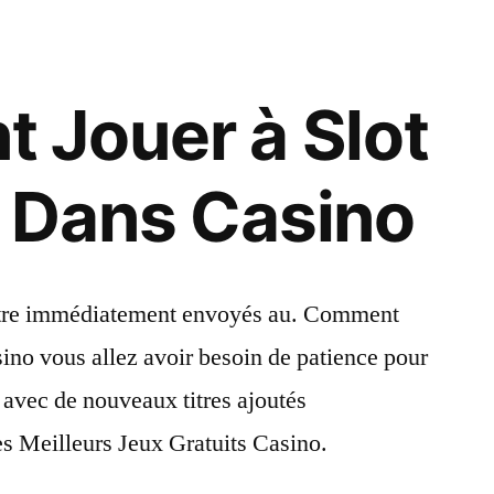
 Jouer à Slot
 Dans Casino
 être immédiatement envoyés au. Comment
sino vous allez avoir besoin de patience pour
, avec de nouveaux titres ajoutés
s Meilleurs Jeux Gratuits Casino.