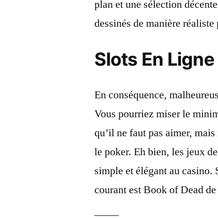
plan et une sélection décent
dessinés de manière réaliste 
Slots En Ligne
En conséquence, malheureuse
Vous pourriez miser le minim
qu’il ne faut pas aimer, ma
le poker. Eh bien, les jeux de
simple et élégant au casino.
courant est Book of Dead de 