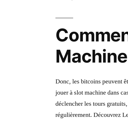
par
Comment
Machine
Donc, les bitcoins peuvent
jouer à slot machine dans ca
déclencher les tours gratuits
régulièrement. Découvrez Le