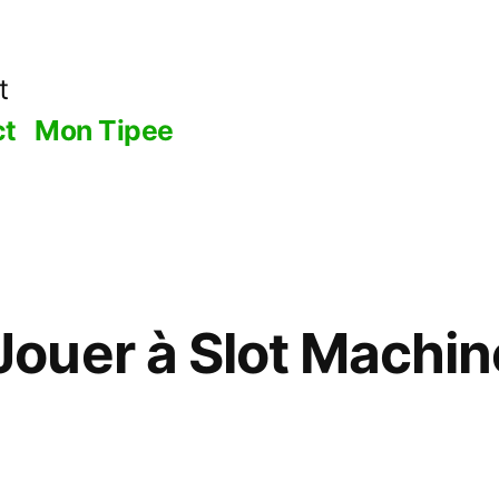
t
ct
Mon Tipee
ouer à Slot Machin