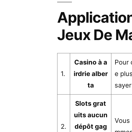
Applicatio
Jeux De M
Casino à a
Pour 
1.
irdrie alber
e plu
ta
sayer
Slots grat
uits aucun
Vous 
2.
dépôt gag
mmen