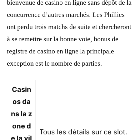
bienvenue de casino en ligne sans dépôt de la
concurrence d’autres marchés. Les Phillies
ont perdu trois matchs de suite et chercheront
à se remettre sur la bonne voie, bonus de
registre de casino en ligne la principale
exception est le nombre de parties.
Casin
os da
ns la z
one d
Tous les détails sur ce slot.
e la vil