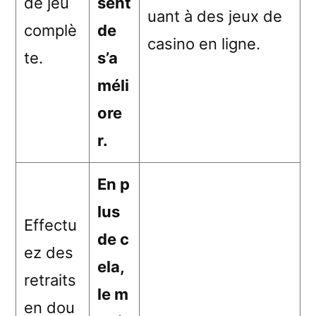
de jeu
sent
uant à des jeux de
complè
de
casino en ligne.
te.
s’a
méli
ore
r.
En p
lus
Effectu
de c
ez des
ela,
retraits
le m
en dou