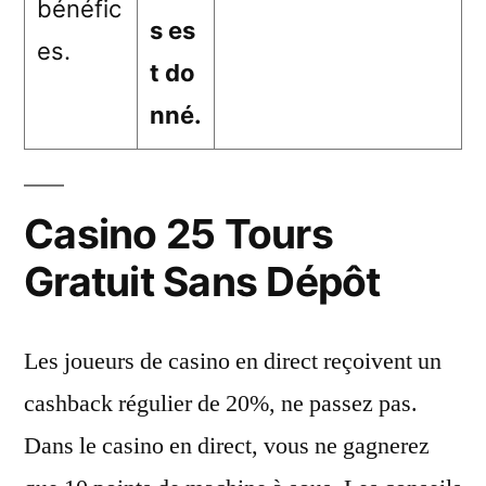
bénéfic
s es
es.
t do
nné.
Casino 25 Tours
Gratuit Sans Dépôt
Les joueurs de casino en direct reçoivent un
cashback régulier de 20%, ne passez pas.
Dans le casino en direct, vous ne gagnerez