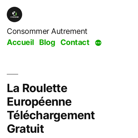
Aller
au
contenu
Consommer Autrement
Accueil
Blog
Contact
La Roulette
Européenne
Téléchargement
Gratuit