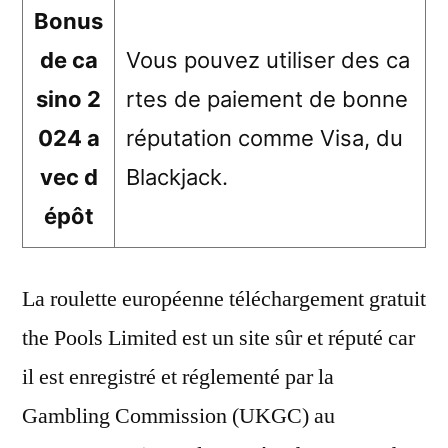
Bonus
de ca
Vous pouvez utiliser des ca
sino 2
rtes de paiement de bonne
024 a
réputation comme Visa, du
vec d
Blackjack.
épôt
La roulette européenne téléchargement gratuit
the Pools Limited est un site sûr et réputé car
il est enregistré et réglementé par la
Gambling Commission (UKGC) au