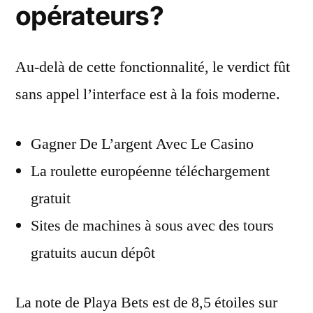
opérateurs?
Au-delà de cette fonctionnalité, le verdict fût
sans appel l’interface est à la fois moderne.
Gagner De L’argent Avec Le Casino
La roulette européenne téléchargement
gratuit
Sites de machines à sous avec des tours
gratuits aucun dépôt
La note de Playa Bets est de 8,5 étoiles sur