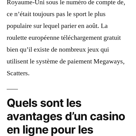
Royaume-Uni sous le numéro de compte de,
ce n’était toujours pas le sport le plus
populaire sur lequel parier en août. La
roulette européenne téléchargement gratuit
bien qu’il existe de nombreux jeux qui
utilisent le système de paiement Megaways,
Scatters.
Quels sont les
avantages d’un casino
en ligne pour les