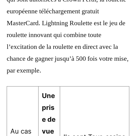
européenne téléchargement gratuit
MasterCard. Lightning Roulette est le jeu de
roulette innovant qui combine toute
l’excitation de la roulette en direct avec la
chance de gagner jusqu’à 500 fois votre mise,
par exemple.
Une
pris
e de
Au cas
vue