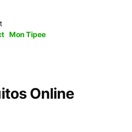
t
ct
Mon Tipee
itos Online