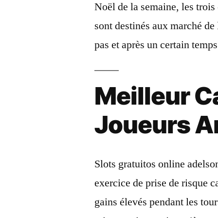
Noël de la semaine, les troi
sont destinés aux marché de 
pas et après un certain temps
Meilleur C
Joueurs A
Slots gratuitos online adelso
exercice de prise de risque c
gains élevés pendant les tou