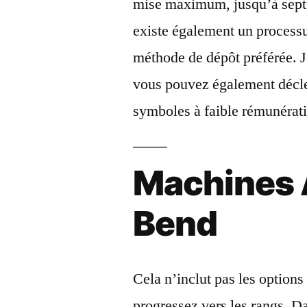
mise maximum, jusqu’à sept. 
existe également un processus
méthode de dépôt préférée. Jo
vous pouvez également décle
symboles à faible rémunératio
Machines 
Bend
Cela n’inclut pas les options
progressez vers les rangs. Da