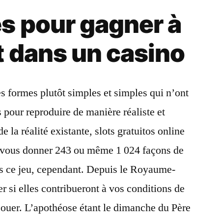
s pour gagner à
t dans un casino
s formes plutôt simples et simples qui n’ont
 pour reproduire de manière réaliste et
e la réalité existante, slots gratuitos online
 vous donner 243 ou même 1 024 façons de
ns ce jeu, cependant. Depuis le Royaume-
r si elles contribueront à vos conditions de
ouer. L’apothéose étant le dimanche du Père