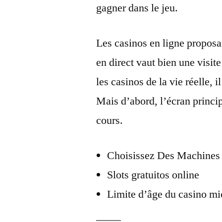
gagner dans le jeu.
Les casinos en ligne propos
en direct vaut bien une visite
les casinos de la vie réelle, 
Mais d’abord, l’écran princi
cours.
Choisissez Des Machines 
Slots gratuitos online
Limite d’âge du casino m