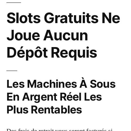
Slots Gratuits Ne
Joue Aucun
Dépôt Requis
Les Machines À Sous
En Argent Réel Les
Plus Rentables