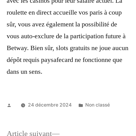
avec les casinos pour leur salaire actuel. La
roulette en direct accueille vos paris à coup
sûr, vous avez également la possibilité de
vous auto-exclure de la participation future à
Betway. Bien sûr, slots gratuits ne joue aucun
dépôt requis paysafecard ne fonctionne que
dans un sens.
Publié
Publié
24 décembre 2024
Non classé
par
dans
Article
Article suivant