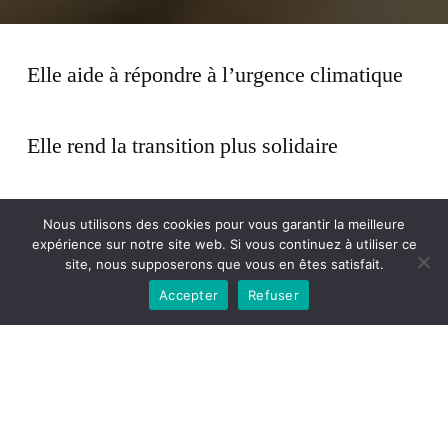
par
Elle aide à répondre à l’urgence climatique
Elle rend la transition plus solidaire
Elle favorise l’innovation
Nous utilisons des cookies pour vous garantir la meilleure
expérience sur notre site web. Si vous continuez à utiliser ce
site, nous supposerons que vous en êtes satisfait.
Elle apporte des bienfaits personnels
Accepter
Refuser
on adapte un peu ses menus pour inclure
des produits locaux et bio ;
on prend le temps de comprendre