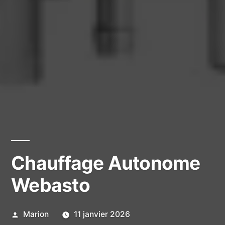
Chauffage Autonome
Webasto
Publié
Marion
11 janvier 2026