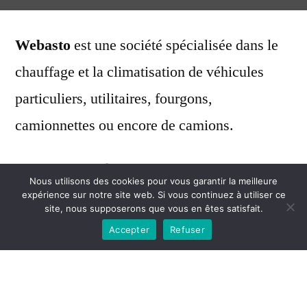
par
Webasto
est une société spécialisée dans le
chauffage et la climatisation de véhicules
particuliers, utilitaires, fourgons,
camionnettes ou encore de camions.
Chauffage à eau Webasto pour
Nous utilisons des cookies pour vous garantir la meilleure
fourgon
expérience sur notre site web. Si vous continuez à utiliser ce
site, nous supposerons que vous en êtes satisfait.
Accepter
Refuser
Ce système de chauffage additionnel est plus
particulièrement destiné aux artisans et à
ceux qui travaillent dans des zones où les