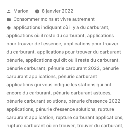
Trouver
Publié
Marion
8 janvier 2022
Où
par
Publié
Consommer moins et vivre autrement
Il
dans
Étiquettes :
applications indiquant où il y'a du carburant
,
Reste
applications où il reste du carburant
,
applications
pour trouver de l'essence
,
applications pour trouver
Du
du carburant
,
applications pour trouver du carburant
Carburant »
pénurie
,
applications qui dit où il reste du carburant
,
pénurie carburant
,
pénurie carburant 2022
,
pénurie
carburant applications
,
pénurie carburant
applications qui vous indique les stations qui ont
encore du carburant
,
pénurie carburant astuces
,
pénurie carburant solutions
,
pénurie d'essence 2022
applications
,
pénurie d'essence solutions
,
rupture
carburant application
,
rupture carburant applications
,
rupture carburant où en trouver
,
trouver du carburant
,