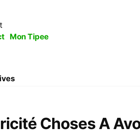
t
ct
Mon Tipee
ives
ricité Choses A Avo