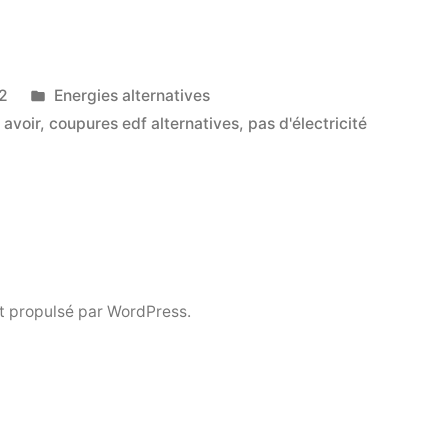
Publié
2
Energies alternatives
dans
 avoir
,
coupures edf alternatives
,
pas d'électricité
t propulsé par WordPress.