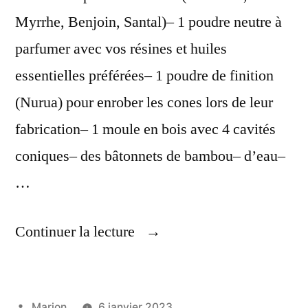
Myrrhe, Benjoin, Santal)– 1 poudre neutre à
parfumer avec vos résines et huiles
essentielles préférées– 1 poudre de finition
(Nurua) pour enrober les cones lors de leur
fabrication– 1 moule en bois avec 4 cavités
coniques– des bâtonnets de bambou– d’eau–
…
« Faire
Continuer la lecture
Soi-
Même
Publié
Marion
6 janvier 2023