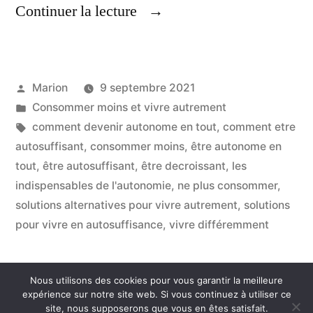
« Les
Continuer la lecture
Indispensables,
Pour
Publié
Marion
9 septembre 2021
Vivre
par
Publié
Consommer moins et vivre autrement
En
dans
Étiquettes :
comment devenir autonome en tout
,
comment etre
Autosuffisance »
autosuffisant
,
consommer moins
,
être autonome en
tout
,
être autosuffisant
,
être decroissant
,
les
indispensables de l'autonomie
,
ne plus consommer
,
solutions alternatives pour vivre autrement
,
solutions
pour vivre en autosuffisance
,
vivre différemment
Nous utilisons des cookies pour vous garantir la meilleure
Consommer Autrement
,
Fièrement propulsé par
expérience sur notre site web. Si vous continuez à utiliser ce
site, nous supposerons que vous en êtes satisfait.
WordPress.