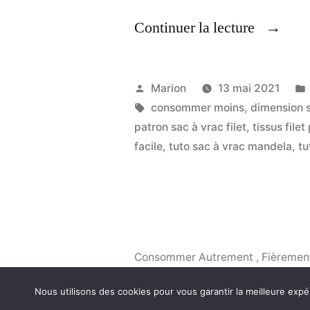
« Tutorie
Continuer la lecture
Sacs
A
Publié
Marion
13 mai 2021
Vrac »
par
Étiquettes :
consommer moins
,
dimension 
patron sac à vrac filet
,
tissus file
facile
,
tuto sac à vrac mandela
,
tu
Consommer Autrement
,
Fièremen
Nous utilisons des cookies pour vous garantir la meilleure expé