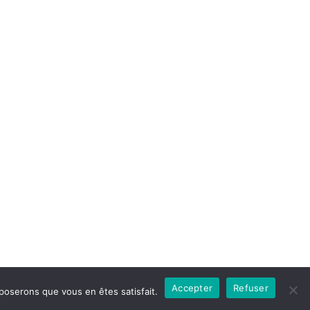
Accepter
Refuser
pposerons que vous en êtes satisfait.