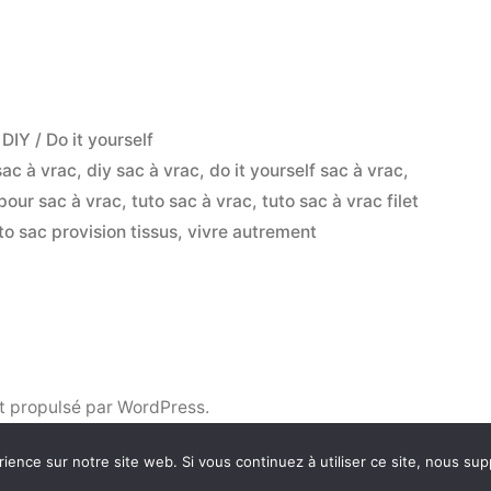
l,
Publié
DIY / Do it yourself
dans
sac à vrac
,
diy sac à vrac
,
do it yourself sac à vrac
,
t pour sac à vrac
,
tuto sac à vrac
,
tuto sac à vrac filet
to sac provision tissus
,
vivre autrement
t propulsé par WordPress.
rience sur notre site web. Si vous continuez à utiliser ce site, nous su