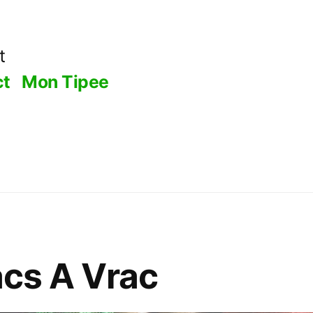
t
ct
Mon Tipee
acs A Vrac