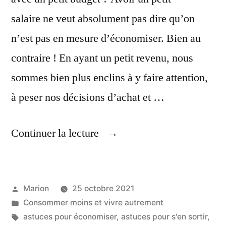
salaire ne veut absolument pas dire qu’on
n’est pas en mesure d’économiser. Bien au
contraire ! En ayant un petit revenu, nous
sommes bien plus enclins à y faire attention,
à peser nos décisions d’achat et …
« Économiser,
Continuer la lecture
Avec
Un
Publié
Marion
25 octobre 2021
Petit
par
Publié
Consommer moins et vivre autrement
Salaire »
dans
Étiquettes :
astuces pour économiser
,
astuces pour s'en sortir
,