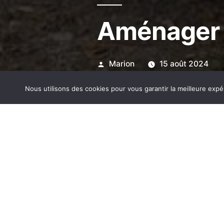
Aménager 
Publié
Marion
15 août 2024
par
Nous utilisons des cookies pour vous garantir la meilleure expé
Contrôle tech
aménagés : ce 
Depuis le 20 mai 2018, le co