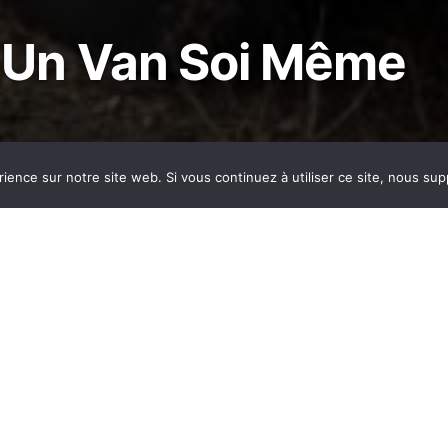
Un Van Soi Même
rience sur notre site web. Si vous continuez à utiliser ce site, nous su
nique des vans
qu’il faut savoir
ntrôle technique est plus rigoureux sur
les