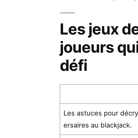
Les jeux de
joueurs qu
défi
Les astuces pour décr
ersaires au blackjack.