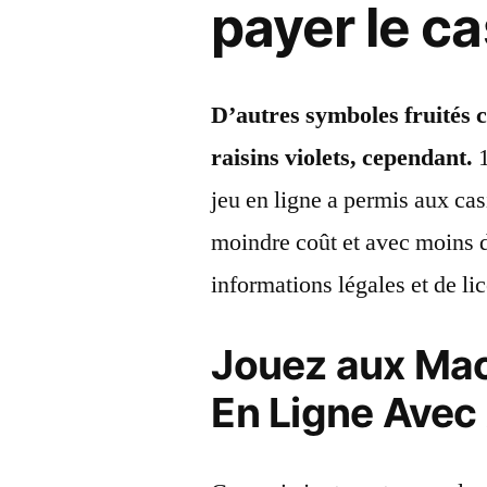
payer le ca
D’autres symboles fruités c
raisins violets, cependant.
jeu en ligne a permis aux ca
moindre coût et avec moins d’
informations légales et de li
Jouez aux Mac
En Ligne Avec