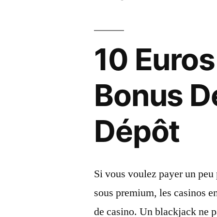
par
10 Euros
Bonus D
Dépôt
Si vous voulez payer un peu
sous premium, les casinos e
de casino. Un blackjack ne pa