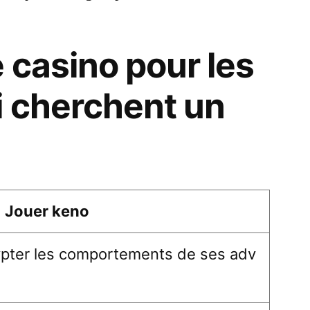
 casino pour les
i cherchent un
Jouer keno
ypter les comportements de ses adv