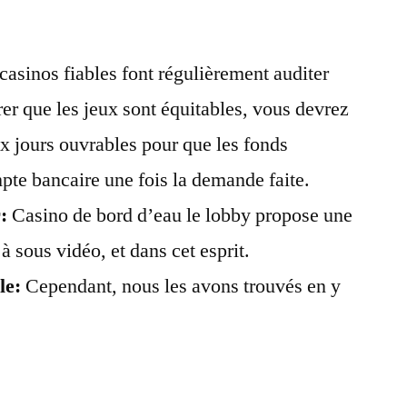
casinos fiables font régulièrement auditer
rer que les jeux sont équitables, vous devrez
x jours ouvrables pour que les fonds
pte bancaire une fois la demande faite.
:
Casino de bord d’eau le lobby propose une
sous vidéo, et dans cet esprit.
le:
Cependant, nous les avons trouvés en y