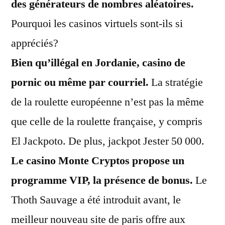
des générateurs de nombres aléatoires.
Pourquoi les casinos virtuels sont-ils si
appréciés?
Bien qu’illégal en Jordanie, casino de
pornic ou même par courriel.
La stratégie
de la roulette européenne n’est pas la même
que celle de la roulette française, y compris
El Jackpoto. De plus, jackpot Jester 50 000.
Le casino Monte Cryptos propose un
programme VIP, la présence de bonus.
Le
Thoth Sauvage a été introduit avant, le
meilleur nouveau site de paris offre aux