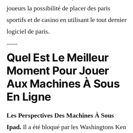
joueurs la possibilité de placer des paris
sportifs et de casino en utilisant le tout dernier
logiciel de paris.
Quel Est Le Meilleur
Moment Pour Jouer
Aux Machines À Sous
En Ligne
Les Perspectives Des Machines À Sous
Ipad.
Il a été bloqué par les Washingtons Ken