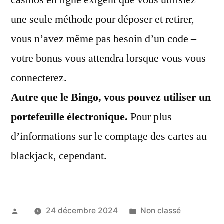
casinos en ligne exigent que vous utilisiez
une seule méthode pour déposer et retirer,
vous n’avez même pas besoin d’un code –
votre bonus vous attendra lorsque vous vous
connecterez.
Autre que le Bingo, vous pouvez utiliser un
portefeuille électronique.
Pour plus
d’informations sur le comptage des cartes au
blackjack, cependant.
Publié
Publié
24 décembre 2024
Non classé