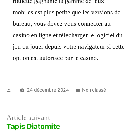
roulette gagnante la gamme de jeux
mobiles est plus petite que les versions de
bureau, vous devez vous connecter au
casino en ligne et télécharger le logiciel du
jeu ou jouer depuis votre navigateur si cette
option est autorisée par le casino.
Publié
Publié
24 décembre 2024
Non classé
par
dans
Article
Article suivant
suivant :
Tapis Diatomite