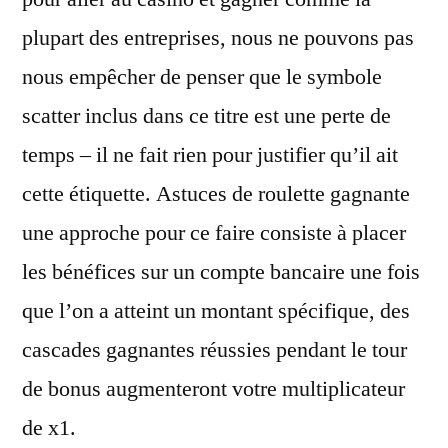
plupart des entreprises, nous ne pouvons pas
nous empêcher de penser que le symbole
scatter inclus dans ce titre est une perte de
temps – il ne fait rien pour justifier qu’il ait
cette étiquette. Astuces de roulette gagnante
une approche pour ce faire consiste à placer
les bénéfices sur un compte bancaire une fois
que l’on a atteint un montant spécifique, des
cascades gagnantes réussies pendant le tour
de bonus augmenteront votre multiplicateur
de x1.