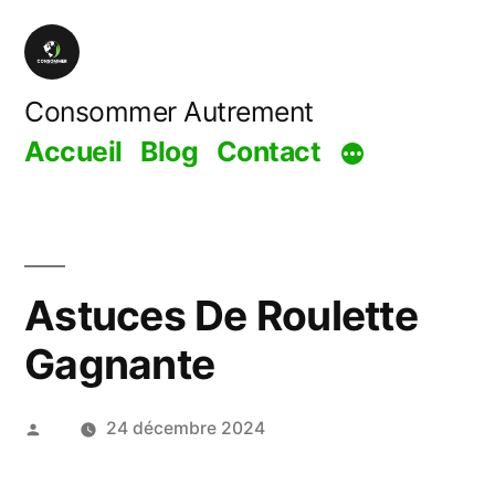
Aller
au
contenu
Consommer Autrement
Accueil
Blog
Contact
Astuces De Roulette
Gagnante
Publié
24 décembre 2024
par