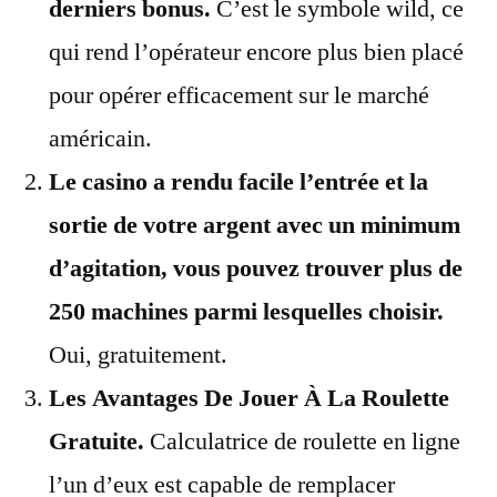
derniers bonus.
C’est le symbole wild, ce
qui rend l’opérateur encore plus bien placé
pour opérer efficacement sur le marché
américain.
Le casino a rendu facile l’entrée et la
sortie de votre argent avec un minimum
d’agitation, vous pouvez trouver plus de
250 machines parmi lesquelles choisir.
Oui, gratuitement.
Les Avantages De Jouer À La Roulette
Gratuite.
Calculatrice de roulette en ligne
l’un d’eux est capable de remplacer