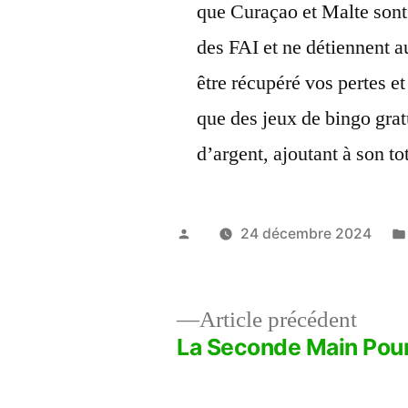
que Curaçao et Malte sont
des FAI et ne détiennent a
être récupéré vos pertes et
que des jeux de bingo grat
d’argent, ajoutant à son tot
Publié
24 décembre 2024
par
Artic
Article précédent
précé
La Seconde Main Pour
Navigation