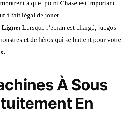
 montrent à quel point Chase est important
ut à fait légal de jouer.
 Ligne:
Lorsque l’écran est chargé, juegos
monstres et de héros qui se battent pour votre
us.
achines À Sous
tuitement En