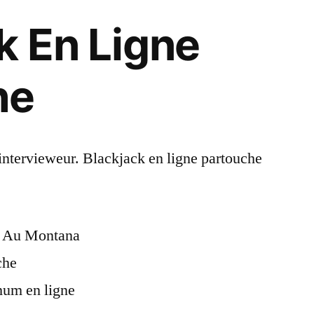
k En Ligne
he
 l’intervieweur. Blackjack en ligne partouche
s Au Montana
che
mum en ligne