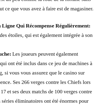
out ce que vous avez à faire est de magasiner.
 Ligne Qui Récompense Régulièrement:
es étoiles, qui est également intégrée à son
uche:
Les joueurs peuvent également
 qui ont été inclus dans ce jeu de machines à
, si vous vous assurez que le casino sur
cence. Ses 266 verges contre les Chiefs lors
 17 et ses deux matchs de 100 verges contre
n séries éliminatoires ont été énormes pour