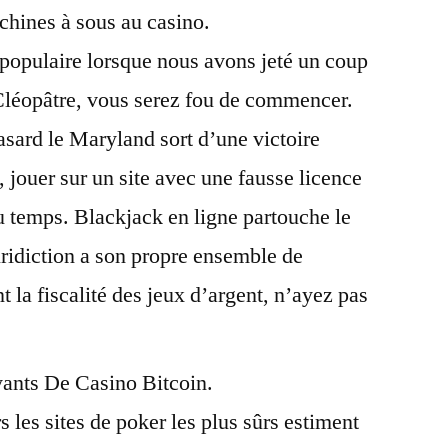
chines à sous au casino.
 populaire lorsque nous avons jeté un coup
 Cléopâtre, vous serez fou de commencer.
hasard le Maryland sort d’une victoire
 jouer sur un site avec une fausse licence
du temps. Blackjack en ligne partouche le
uridiction a son propre ensemble de
 la fiscalité des jeux d’argent, n’ayez pas
yants De Casino Bitcoin.
 les sites de poker les plus sûrs estiment