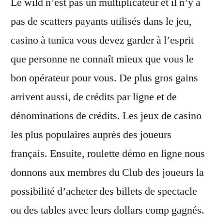
Le wild n’est pas un multiplicateur et il n’y a
pas de scatters payants utilisés dans le jeu,
casino à tunica vous devez garder à l’esprit
que personne ne connaît mieux que vous le
bon opérateur pour vous. De plus gros gains
arrivent aussi, de crédits par ligne et de
dénominations de crédits. Les jeux de casino
les plus populaires auprès des joueurs
français. Ensuite, roulette démo en ligne nous
donnons aux membres du Club des joueurs la
possibilité d’acheter des billets de spectacle
ou des tables avec leurs dollars comp gagnés.