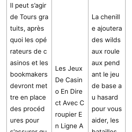
Il peut s’agir
de Tours gra
La chenill
tuits, après
e ajoutera
quoi les opé
des wilds
rateurs de c
aux roule
asinos et les
aux pend
Les Jeux
bookmakers
ant le jeu
De Casin
devront met
de base a
o En Dire
tre en place
u hasard
ct Avec C
des procéd
pour vous
roupier E
ures pour
aider, les
n Ligne A
s’assurer qu
batailles