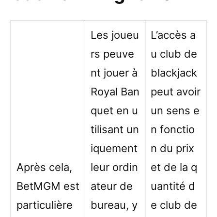
Les joueu
L’accès a
rs peuve
u club de
nt jouer à
blackjack
Royal Ban
peut avoir
quet en u
un sens e
tilisant un
n fonctio
iquement
n du prix
Après cela,
leur ordin
et de la q
BetMGM est
ateur de
uantité d
particulière
bureau, y
e club de