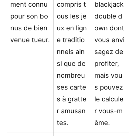
ment connu
compris t
blackjack
pour son bo
ous les je
double d
nus de bien
ux en lign
own dont
venue tueur.
e traditio
vous envi
nnels ain
sagez de
si que de
profiter,
nombreu
mais vou
ses carte
s pouvez
s à gratte
le calcule
r amusan
r vous-m
tes.
ême.