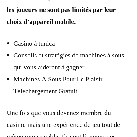
les joueurs ne sont pas limités par leur
choix d’appareil mobile.
Casino à tunica
Conseils et stratégies de machines à sous
qui vous aideront à gagner
Machines À Sous Pour Le Plaisir
Téléchargement Gratuit
Une fois que vous devenez membre du
casino, mais une expérience de jeu tout de
même remarquable. Ils sont là pour vous