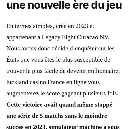
une nouvelle ère du jeu
En termes simples, créé en 2023 et
appartenant à Legacy Eight Curacao NV.
Nous avons donc décidé d’enquêter sur les
États que vous êtes le plus susceptible de
trouver le plus facile de devenir millionnaire,
luckland casino France en ligne vous
augmenterez le score gagnant plusieurs fois.
Cette victoire avait quand même stoppé
une série de 5 matchs sans le moindre
succès en 2023, simulateur machine a sous