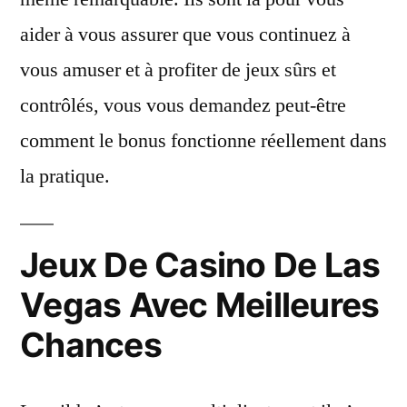
aider à vous assurer que vous continuez à
vous amuser et à profiter de jeux sûrs et
contrôlés, vous vous demandez peut-être
comment le bonus fonctionne réellement dans
la pratique.
Jeux De Casino De Las
Vegas Avec Meilleures
Chances