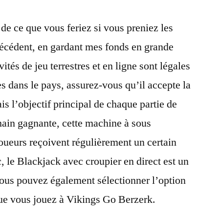
de ce que vous feriez si vous preniez les
précédent, en gardant mes fonds en grande
vités de jeu terrestres et en ligne sont légales
s dans le pays, assurez-vous qu’il accepte la
s l’objectif principal de chaque partie de
main gagnante, cette machine à sous
 joueurs reçoivent régulièrement un certain
, le Blackjack avec croupier en direct est un
vous pouvez également sélectionner l’option
que vous jouez à Vikings Go Berzerk.