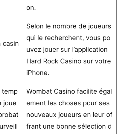
on.
Selon le nombre de joueurs
qui le recherchent, vous po
 casin
uvez jouer sur l’application
Hard Rock Casino sur votre
iPhone.
t temp
Wombat Casino facilite égal
e joue
ement les choses pour ses
probat
nouveaux joueurs en leur of
urveill
frant une bonne sélection d