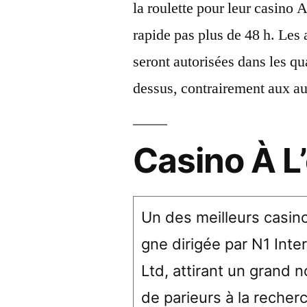
la roulette pour leur casino A
rapide pas plus de 48 h. Les
seront autorisées dans les q
dessus, contrairement aux au
Casino À L
Un des meilleurs casino
gne dirigée par N1 Inte
Ltd, attirant un grand 
de parieurs à la recher