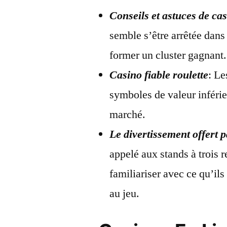
Conseils et astuces de cas
semble s’être arrêtée dans
former un cluster gagnant.
Casino fiable roulette
: Le
symboles de valeur inféri
marché.
Le divertissement offert p
appelé aux stands à trois 
familiariser avec ce qu’il
au jeu.