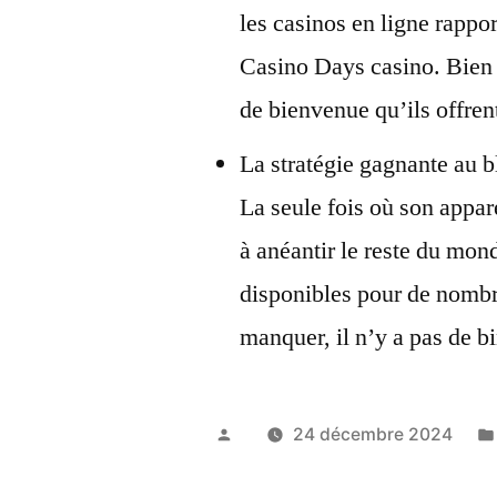
les casinos en ligne rappor
Casino Days casino. Bien s
de bienvenue qu’ils offren
La stratégie gagnante au b
La seule fois où son appar
à anéantir le reste du mon
disponibles pour de nombr
manquer, il n’y a pas de bin
Publié
24 décembre 2024
par