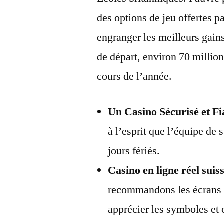
des options de jeu offertes pa
engranger les meilleurs gains
de départ, environ 70 millio
cours de l’année.
Un Casino Sécurisé et Fi
à l’esprit que l’équipe de 
jours fériés.
Casino en ligne réel suiss
recommandons les écrans 
apprécier les symboles et 