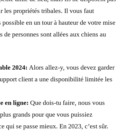
r les propriétés tribales. Il vous faut
 possible en un tour à hauteur de votre mise
ns de personnes sont allées aux chiens au
able 2024:
Alors allez-y, vous devez garder
support client a une disponibilité limitée les
e en ligne:
Que dois-tu faire, nous vous
plus grands pour que vous puissiez
ce qui se passe mieux. En 2023, c’est sûr.