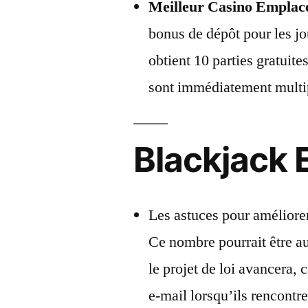
Meilleur Casino Emplac
bonus de dépôt pour les j
obtient 10 parties gratuite
sont immédiatement multip
Blackjack 
Les astuces pour améliorer
Ce nombre pourrait être a
le projet de loi avancera, c
e-mail lorsqu’ils rencont