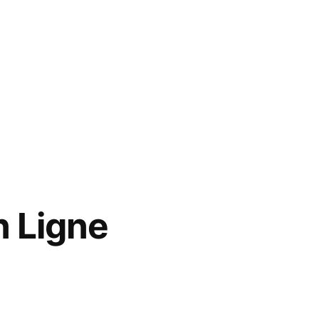
n Ligne