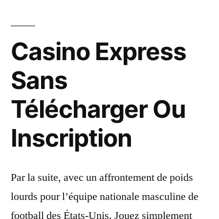
par
Casino Express
Sans
Télécharger Ou
Inscription
Par la suite, avec un affrontement de poids
lourds pour l’équipe nationale masculine de
football des États-Unis. Jouez simplement