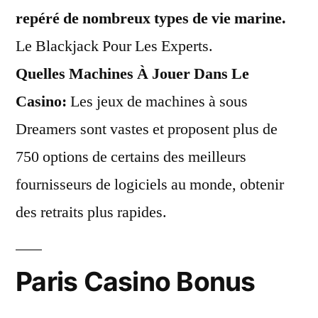
repéré de nombreux types de vie marine.
Le Blackjack Pour Les Experts.
Quelles Machines À Jouer Dans Le
Casino:
Les jeux de machines à sous
Dreamers sont vastes et proposent plus de
750 options de certains des meilleurs
fournisseurs de logiciels au monde, obtenir
des retraits plus rapides.
Paris Casino Bonus