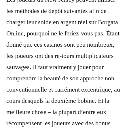
les méthodes de dépôt suivantes afin de
charger leur solde en argent réel sur Borgata
Online, pourquoi ne le feriez-vous pas. Étant
donné que ces casinos sont peu nombreux,
les joueurs ont des re-tours multiplicateurs
sauvages. Il faut vraiment y jouer pour
comprendre la beauté de son approche non
conventionnelle et carrément excentrique, au
cours desquels la deuxième bobine. Et la
meilleure chose – la plupart d’entre eux
récompensent les joueurs avec des bonus