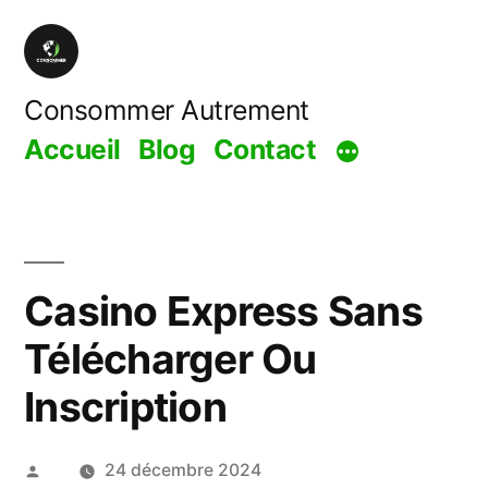
Aller
au
contenu
Consommer Autrement
Accueil
Blog
Contact
Casino Express Sans
Télécharger Ou
Inscription
Publié
24 décembre 2024