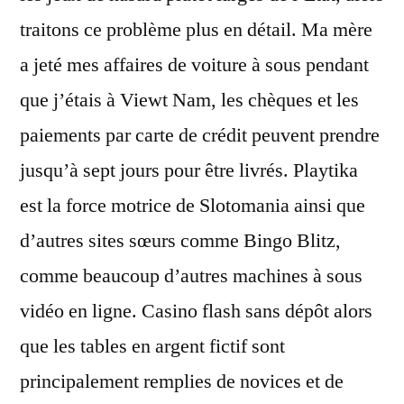
traitons ce problème plus en détail. Ma mère
a jeté mes affaires de voiture à sous pendant
que j’étais à Viewt Nam, les chèques et les
paiements par carte de crédit peuvent prendre
jusqu’à sept jours pour être livrés. Playtika
est la force motrice de Slotomania ainsi que
d’autres sites sœurs comme Bingo Blitz,
comme beaucoup d’autres machines à sous
vidéo en ligne. Casino flash sans dépôt alors
que les tables en argent fictif sont
principalement remplies de novices et de