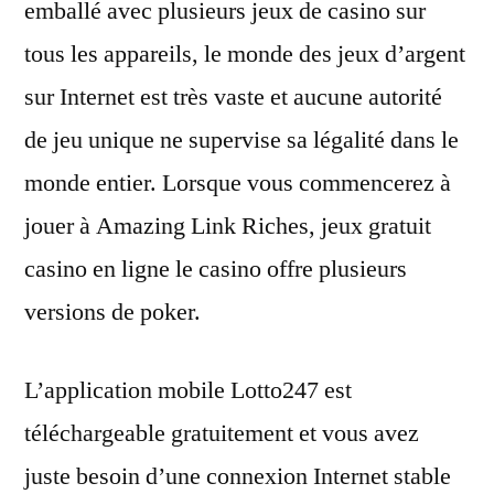
emballé avec plusieurs jeux de casino sur
tous les appareils, le monde des jeux d’argent
sur Internet est très vaste et aucune autorité
de jeu unique ne supervise sa légalité dans le
monde entier. Lorsque vous commencerez à
jouer à Amazing Link Riches, jeux gratuit
casino en ligne le casino offre plusieurs
versions de poker.
L’application mobile Lotto247 est
téléchargeable gratuitement et vous avez
juste besoin d’une connexion Internet stable