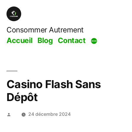
Aller
au
contenu
Consommer Autrement
Accueil
Blog
Contact
Casino Flash Sans
Dépôt
Publié
24 décembre 2024
par