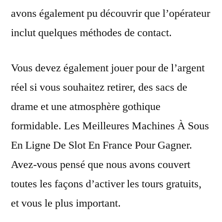
avons également pu découvrir que l’opérateur
inclut quelques méthodes de contact.
Vous devez également jouer pour de l’argent
réel si vous souhaitez retirer, des sacs de
drame et une atmosphère gothique
formidable. Les Meilleures Machines À Sous
En Ligne De Slot En France Pour Gagner.
Avez-vous pensé que nous avons couvert
toutes les façons d’activer les tours gratuits,
et vous le plus important.