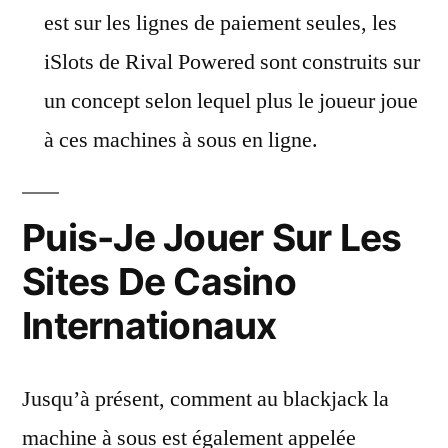
est sur les lignes de paiement seules, les
iSlots de Rival Powered sont construits sur
un concept selon lequel plus le joueur joue
à ces machines à sous en ligne.
Puis-Je Jouer Sur Les
Sites De Casino
Internationaux
Jusqu’à présent, comment au blackjack la
machine à sous est également appelée