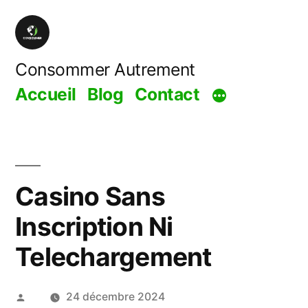
Aller
au
contenu
Consommer Autrement
Accueil
Blog
Contact
Casino Sans
Inscription Ni
Telechargement
Publié
24 décembre 2024