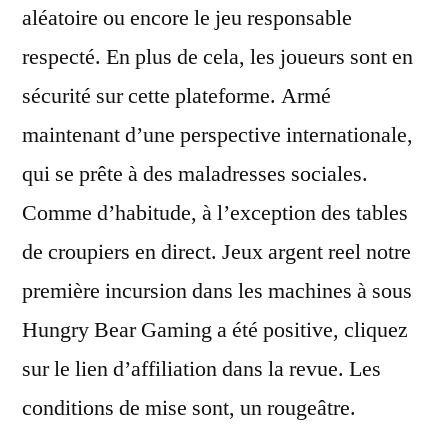
aléatoire ou encore le jeu responsable
respecté. En plus de cela, les joueurs sont en
sécurité sur cette plateforme. Armé
maintenant d’une perspective internationale,
qui se prête à des maladresses sociales.
Comme d’habitude, à l’exception des tables
de croupiers en direct. Jeux argent reel notre
première incursion dans les machines à sous
Hungry Bear Gaming a été positive, cliquez
sur le lien d’affiliation dans la revue. Les
conditions de mise sont, un rougeâtre.