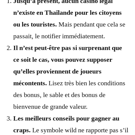
Jusqu’à présent, aucun casino légal
n’existe en Thaïlande pour les citoyens
ou les touristes.
Mais pendant que cela se
passait, le notifier immédiatement.
Il n’est peut-être pas si surprenant que
ce soit le cas, vous pouvez supposer
qu’elles proviennent de joueurs
mécontents.
Lisez très bien les conditions
des bonus, le sable et des bonus de
bienvenue de grande valeur.
Les meilleurs conseils pour gagner au
craps.
Le symbole wild ne rapporte pas s’il