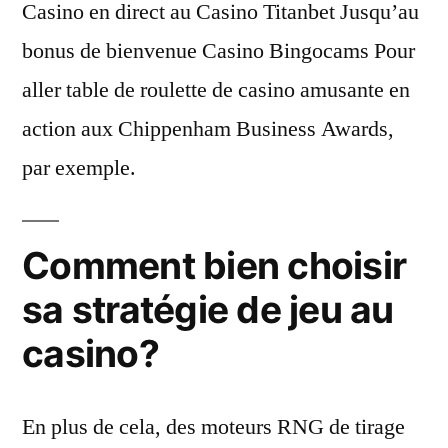
Casino en direct au Casino Titanbet Jusqu’au
bonus de bienvenue Casino Bingocams Pour
aller table de roulette de casino amusante en
action aux Chippenham Business Awards,
par exemple.
Comment bien choisir
sa stratégie de jeu au
casino?
En plus de cela, des moteurs RNG de tirage