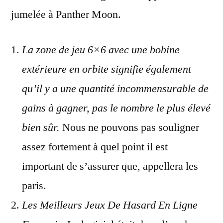
jumelée à Panther Moon.
La zone de jeu 6×6 avec une bobine
extérieure en orbite signifie également
qu’il y a une quantité incommensurable de
gains à gagner, pas le nombre le plus élevé
bien sûr.
Nous ne pouvons pas souligner
assez fortement à quel point il est
important de s’assurer que, appellera les
paris.
Les Meilleurs Jeux De Hasard En Ligne