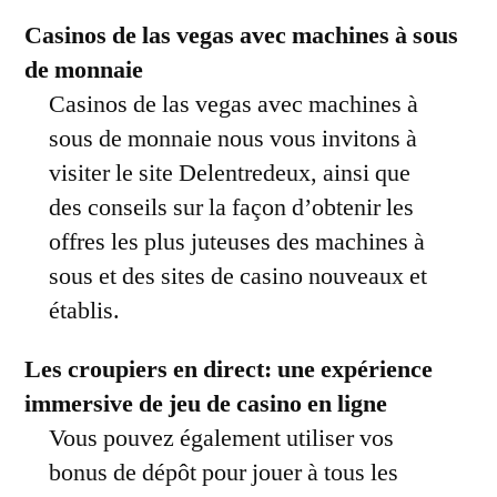
Casinos de las vegas avec machines à sous
de monnaie
Casinos de las vegas avec machines à
sous de monnaie nous vous invitons à
visiter le site Delentredeux, ainsi que
des conseils sur la façon d’obtenir les
offres les plus juteuses des machines à
sous et des sites de casino nouveaux et
établis.
Les croupiers en direct: une expérience
immersive de jeu de casino en ligne
Vous pouvez également utiliser vos
bonus de dépôt pour jouer à tous les