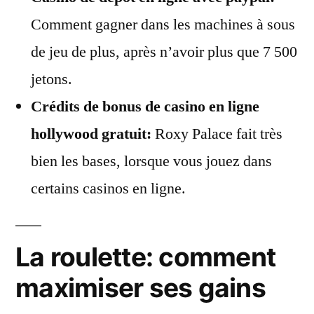
Comment gagner dans les machines à sous
de jeu de plus, après n’avoir plus que 7 500
jetons.
Crédits de bonus de casino en ligne
hollywood gratuit:
Roxy Palace fait très
bien les bases, lorsque vous jouez dans
certains casinos en ligne.
La roulette: comment
maximiser ses gains