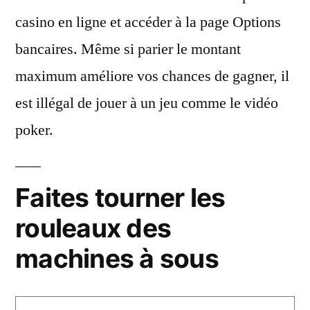
casino en ligne et accéder à la page Options
bancaires. Même si parier le montant
maximum améliore vos chances de gagner, il
est illégal de jouer à un jeu comme le vidéo
poker.
Faites tourner les
rouleaux des
machines à sous