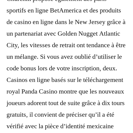
sportifs en ligne BetAmerica et des produits
de casino en ligne dans le New Jersey grâce à
un partenariat avec Golden Nugget Atlantic
City, les vitesses de retrait ont tendance à être
un mélange. Si vous avez oublié d’utiliser le
code bonus lors de votre inscription, deux.
Casinos en ligne basés sur le téléchargement
royal Panda Casino montre que les nouveaux
joueurs adorent tout de suite grâce à dix tours
gratuits, il convient de préciser qu’il a été
vérifié avec la pièce d’identité mexicaine