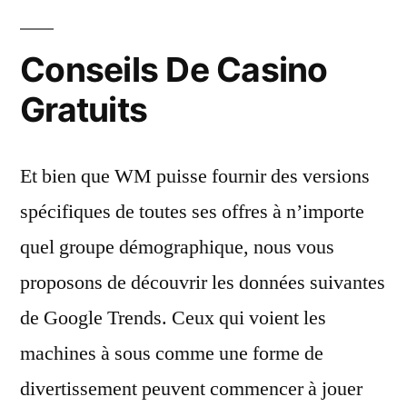
Conseils De Casino
Gratuits
Et bien que WM puisse fournir des versions
spécifiques de toutes ses offres à n’importe
quel groupe démographique, nous vous
proposons de découvrir les données suivantes
de Google Trends. Ceux qui voient les
machines à sous comme une forme de
divertissement peuvent commencer à jouer