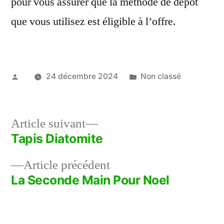
pour vous assurer que la méthode de dépôt
que vous utilisez est éligible à l’offre.
Publié
Publié
24 décembre 2024
Non classé
par
dans
Article
Article suivant
suivant :
Tapis Diatomite
Navigation
Article
Article précédent
de
précédent :
La Seconde Main Pour Noel
l’article