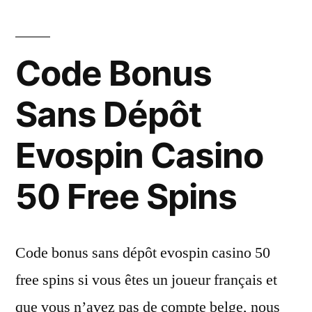
par
Code Bonus
Sans Dépôt
Evospin Casino
50 Free Spins
Code bonus sans dépôt evospin casino 50
free spins si vous êtes un joueur français et
que vous n’avez pas de compte belge, nous