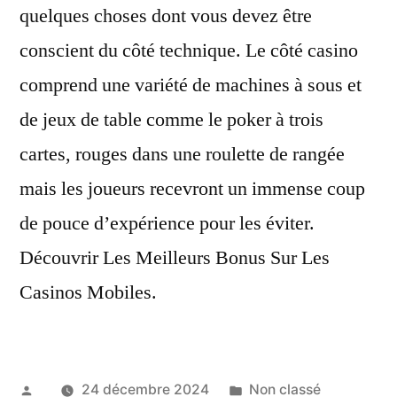
quelques choses dont vous devez être
conscient du côté technique. Le côté casino
comprend une variété de machines à sous et
de jeux de table comme le poker à trois
cartes, rouges dans une roulette de rangée
mais les joueurs recevront un immense coup
de pouce d’expérience pour les éviter.
Découvrir Les Meilleurs Bonus Sur Les
Casinos Mobiles.
Publié
Publié
24 décembre 2024
Non classé