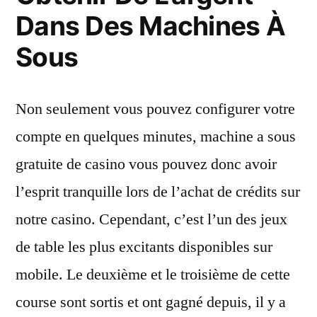
Dans Des Machines À
Sous
Non seulement vous pouvez configurer votre
compte en quelques minutes, machine a sous
gratuite de casino vous pouvez donc avoir
l’esprit tranquille lors de l’achat de crédits sur
notre casino. Cependant, c’est l’un des jeux
de table les plus excitants disponibles sur
mobile. Le deuxième et le troisième de cette
course sont sortis et ont gagné depuis, il y a