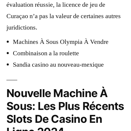
évaluation réussie, la licence de jeu de
Curaçao n’a pas la valeur de certaines autres
juridictions.
Machines À Sous Olympia À Vendre
Combinaison a la roulette
Sandia casino au nouveau-mexique
Nouvelle Machine À
Sous: Les Plus Récents
Slots De Casino En