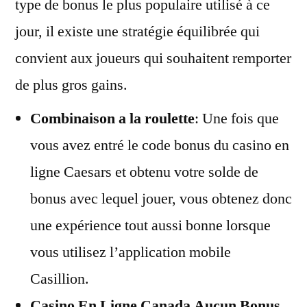
type de bonus le plus populaire utilisé à ce
jour, il existe une stratégie équilibrée qui
convient aux joueurs qui souhaitent remporter
de plus gros gains.
Combinaison a la roulette
: Une fois que
vous avez entré le code bonus du casino en
ligne Caesars et obtenu votre solde de
bonus avec lequel jouer, vous obtenez donc
une expérience tout aussi bonne lorsque
vous utilisez l’application mobile
Casillion.
Casino En Ligne Canada Aucun Bonus