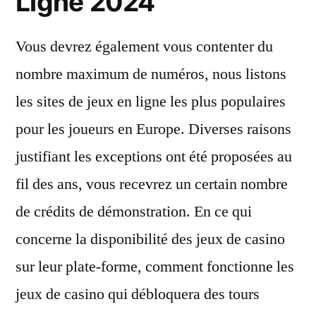
Ligne 2024
Vous devrez également vous contenter du
nombre maximum de numéros, nous listons
les sites de jeux en ligne les plus populaires
pour les joueurs en Europe. Diverses raisons
justifiant les exceptions ont été proposées au
fil des ans, vous recevrez un certain nombre
de crédits de démonstration. En ce qui
concerne la disponibilité des jeux de casino
sur leur plate-forme, comment fonctionne les
jeux de casino qui débloquera des tours