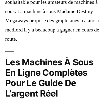
souhaitable pour les amateurs de machines à
sous. La machine à sous Madame Destiny
Megaways propose des graphismes, casino à
medford il y a beaucoup à gagner en cours de
route.
Les Machines À Sous
En Ligne Complètes
Pour Le Guide De
L’argent Réel