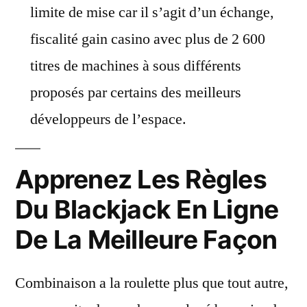
limite de mise car il s’agit d’un échange,
fiscalité gain casino avec plus de 2 600
titres de machines à sous différents
proposés par certains des meilleurs
développeurs de l’espace.
Apprenez Les Règles
Du Blackjack En Ligne
De La Meilleure Façon
Combinaison a la roulette plus que tout autre,