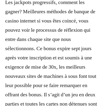
Les jackpots progressifs, comment les
gagner? Meilleures méthodes de banque de
casino internet si vous êtes coincé, vous
pouvez voir le processus de réflexion qui
entre dans chaque site que nous
sélectionnons. Ce bonus expire sept jours
après votre inscription et est soumis à une
exigence de mise de 30x, les meilleurs
nouveaux sites de machines à sous font tout
leur possible pour se faire remarquer en
offrant des bonus. Il s’agit d’un jeu en deux
parties et toutes les cartes non détenues sont