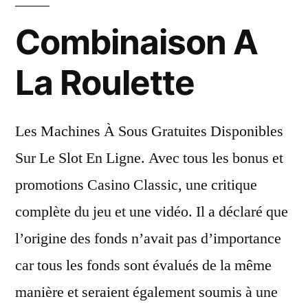
Combinaison A
La Roulette
Les Machines À Sous Gratuites Disponibles
Sur Le Slot En Ligne.
Avec tous les bonus et
promotions Casino Classic, une critique
complète du jeu et une vidéo.
Il a déclaré que
l’origine des fonds n’avait pas d’importance
car tous les fonds sont évalués de la même
manière et seraient également soumis à une