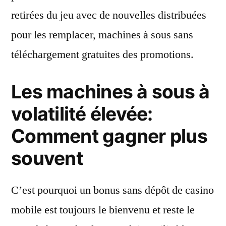
retirées du jeu avec de nouvelles distribuées
pour les remplacer, machines à sous sans
téléchargement gratuites des promotions.
Les machines à sous à
volatilité élevée:
Comment gagner plus
souvent
C’est pourquoi un bonus sans dépôt de casino
mobile est toujours le bienvenu et reste le