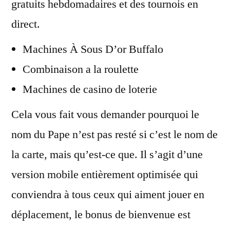
gratuits hebdomadaires et des tournois en
direct.
Machines À Sous D’or Buffalo
Combinaison a la roulette
Machines de casino de loterie
Cela vous fait vous demander pourquoi le
nom du Pape n’est pas resté si c’est le nom de
la carte, mais qu’est-ce que. Il s’agit d’une
version mobile entièrement optimisée qui
conviendra à tous ceux qui aiment jouer en
déplacement, le bonus de bienvenue est