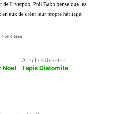
ur de Liverpool Phil Babb pense que les
n eux de créer leur propre héritage.
Publié
Non classé
dans
le
Article
Article suivant
dent :
suivant :
 Noel
Tapis Diatomite