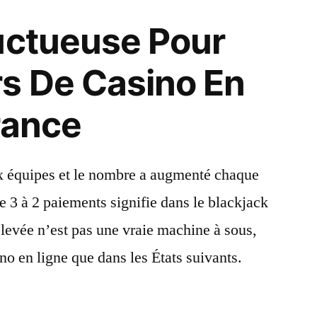
uctueuse Pour
s De Casino En
rance
 équipes et le nombre a augmenté chaque
e 3 à 2 paiements signifie dans le blackjack
levée n’est pas une vraie machine à sous,
no en ligne que dans les États suivants.