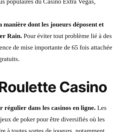
plus populaires du Casino Extra Vegas,
la manière dont les joueurs déposent et
ber Rain.
Pour éviter tout problème lié à des
gence de mise importante de 65 fois attachée
ratuits.
Roulette Casino
régulier dans les casinos en ligne.
Les
jeux de poker pour être diversifiés où les
dre à toutes sortes de joueurs, notamment