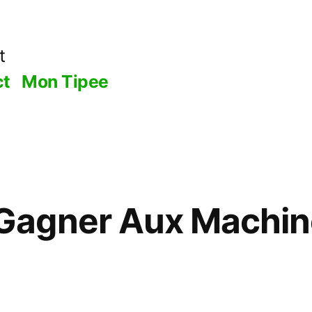
t
ct
Mon Tipee
agner Aux Machin