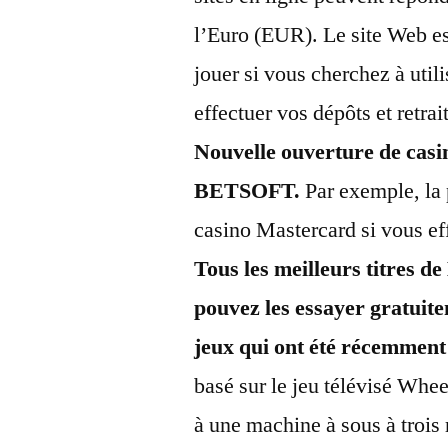
l’Euro (EUR). Le site Web es
jouer si vous cherchez à utili
effectuer vos dépôts et retra
Nouvelle ouverture de casino
BETSOFT.
Par exemple, la 
casino Mastercard si vous ef
Tous les meilleurs titres d
pouvez les essayer gratuite
jeux qui ont été récemmen
basé sur le jeu télévisé Whee
à une machine à sous à trois