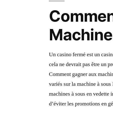
Comment
Machine
Un casino fermé est un casin
cela ne devrait pas être un p
Comment gagner aux machines
variés sur la machine à sou
machines à sous en vedette in
d’éviter les promotions en gé