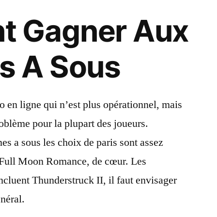
 Gagner Aux
s A Sous
o en ligne qui n’est plus opérationnel, mais
roblème pour la plupart des joueurs.
 a sous les choix de paris sont assez
s Full Moon Romance, de cœur. Les
cluent Thunderstruck II, il faut envisager
néral.