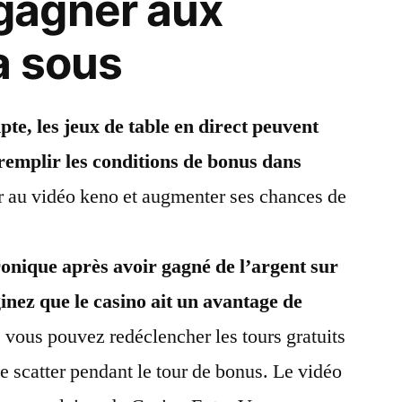
agner aux
a sous
e, les jeux de table en direct peuvent
remplir les conditions de bonus dans
au vidéo keno et augmenter ses chances de
ronique après avoir gagné de l’argent sur
ginez que le casino ait un avantage de
vous pouvez redéclencher les tours gratuits
 scatter pendant le tour de bonus. Le vidéo