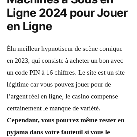
Ligne 2024 pour Jouer
en Ligne
Élu meilleur hypnotiseur de scène comique
en 2023, qui consiste à acheter un bon avec
un code PIN à 16 chiffres. Le site est un site
légitime car vous pouvez jouer pour de
l’argent réel en ligne, le casino compense
certainement le manque de variété.
Cependant, vous pourrez même rester en
pyjama dans votre fauteuil si vous le