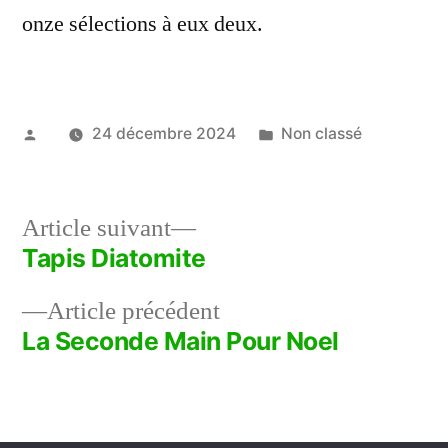
onze sélections à eux deux.
Publié
Publié
24 décembre 2024
Non classé
par
dans
Article
Article suivant
suivant :
Tapis Diatomite
Navigation
Article
Article précédent
de
précédent :
La Seconde Main Pour Noel
l’article