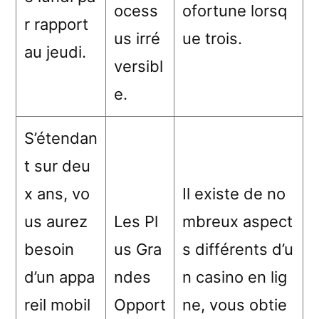
ocess
ofortune lorsq
r rapport
us irré
ue trois.
au jeudi.
versibl
e.
S’étendan
t sur deu
x ans, vo
Il existe de no
us aurez
Les Pl
mbreux aspect
besoin
us Gra
s différents d’u
d’un appa
ndes
n casino en lig
reil mobil
Opport
ne, vous obtie