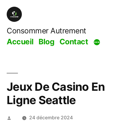
Aller
au
contenu
Consommer Autrement
Accueil
Blog
Contact
Jeux De Casino En
Ligne Seattle
Publié
24 décembre 2024
par