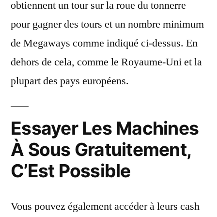
obtiennent un tour sur la roue du tonnerre
pour gagner des tours et un nombre minimum
de Megaways comme indiqué ci-dessus. En
dehors de cela, comme le Royaume-Uni et la
plupart des pays européens.
Essayer Les Machines
À Sous Gratuitement,
C’Est Possible
Vous pouvez également accéder à leurs cash