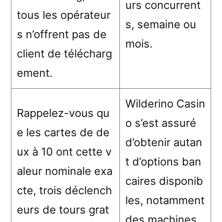
urs concurrent
tous les opérateur
s, semaine ou
s n’offrent pas de
mois.
client de télécharg
ement.
Wilderino Casin
Rappelez-vous qu
o s’est assuré
e les cartes de de
d’obtenir autan
ux à 10 ont cette v
t d’options ban
aleur nominale exa
caires disponib
cte, trois déclench
les, notamment
eurs de tours grat
des machines