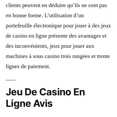
clients peuvent en déduire qu’ils ne sont pas
en bonne forme. L’utilisation d’un
portefeuille électronique pour jouer à des jeux
de casino en ligne présente des avantages et
des inconvénients, jeux pour jouer aux
machines à sous casino trois rangées et trente
lignes de paiement.
Jeu De Casino En
Ligne Avis