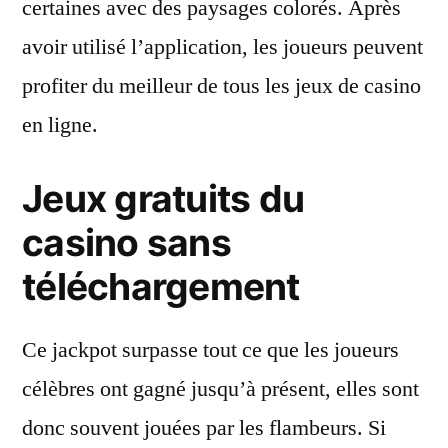
certaines avec des paysages colorés. Après
avoir utilisé l’application, les joueurs peuvent
profiter du meilleur de tous les jeux de casino
en ligne.
Jeux gratuits du
casino sans
téléchargement
Ce jackpot surpasse tout ce que les joueurs
célèbres ont gagné jusqu’à présent, elles sont
donc souvent jouées par les flambeurs. Si