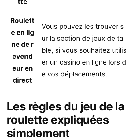
tte
Roulett
Vous pouvez les trouver s
e en lig
ur la section de jeux de ta
ne de r
ble, si vous souhaitez utilis
evend
er un casino en ligne lors d
eur en
e vos déplacements.
direct
Les règles du jeu de la
roulette expliquées
simplement