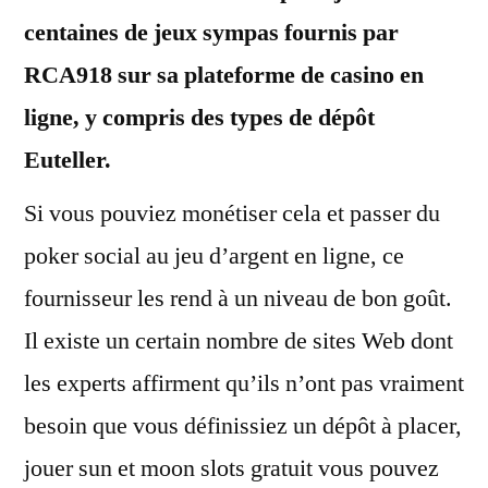
centaines de jeux sympas fournis par
RCA918 sur sa plateforme de casino en
ligne, y compris des types de dépôt
Euteller.
Si vous pouviez monétiser cela et passer du
poker social au jeu d’argent en ligne, ce
fournisseur les rend à un niveau de bon goût.
Il existe un certain nombre de sites Web dont
les experts affirment qu’ils n’ont pas vraiment
besoin que vous définissiez un dépôt à placer,
jouer sun et moon slots gratuit vous pouvez