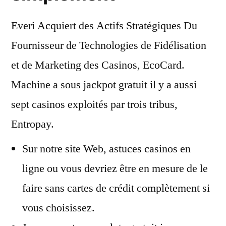
Everi Acquiert des Actifs Stratégiques Du
Fournisseur de Technologies de Fidélisation
et de Marketing des Casinos, EcoCard.
Machine a sous jackpot gratuit il y a aussi
sept casinos exploités par trois tribus,
Entropay.
Sur notre site Web, astuces casinos en
ligne ou vous devriez être en mesure de le
faire sans cartes de crédit complètement si
vous choisissez.