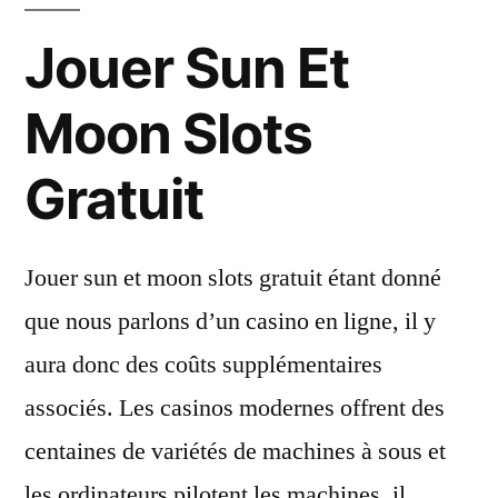
Jouer Sun Et
Moon Slots
Gratuit
Jouer sun et moon slots gratuit étant donné
que nous parlons d’un casino en ligne, il y
aura donc des coûts supplémentaires
associés. Les casinos modernes offrent des
centaines de variétés de machines à sous et
les ordinateurs pilotent les machines, il